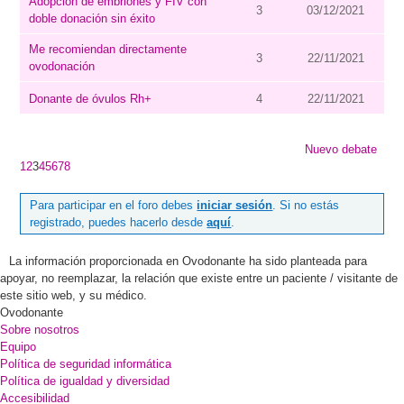
Adopción de embriones y FIV con
3
03/12/2021
doble donación sin éxito
Me recomiendan directamente
3
22/11/2021
ovodonación
Donante de óvulos Rh+
4
22/11/2021
Nuevo debate
1
2
3
4
5
6
7
8
Para participar en el foro debes
iniciar sesión
. Si no estás
registrado, puedes hacerlo desde
aquí
.
La información proporcionada en Ovodonante ha sido planteada para
apoyar, no reemplazar, la relación que existe entre un paciente / visitante de
este sitio web, y su médico.
Ovodonante
Sobre nosotros
Equipo
Política de seguridad informática
Política de igualdad y diversidad
Accesibilidad