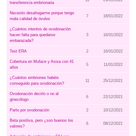
transferencia embrionaria
Necesito desahogarme porque tengo
7
18/01/2022
mala calidad de óvulos
¿Cuántos intentos de ovodonación
hacen falta para quedarse
3
16/01/2022
embarazada?
Test ERA
2
16/01/2022
Cobertura en Muface y Asisa con 41
5
11/01/2022
años
¿Cuántos embriones habéis
11
25/12/2021
conseguido para ovodonación?
Ovodonación decirlo o no al
6
22/12/2021
ginecólogo
Parto por ovodonación
2
10/12/2021
Beta positiva, pero ¿son buenos los
6
08/12/2021
valores?