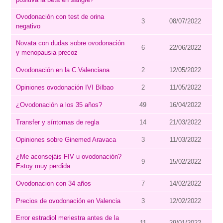
Ovodonación con test de orina
3
08/07/2022
negativo
Novata con dudas sobre ovodonación
6
22/06/2022
y menopausia precoz
Ovodonación en la C.Valenciana
2
12/05/2022
Opiniones ovodonación IVI Bilbao
2
11/05/2022
¿Ovodonación a los 35 años?
49
16/04/2022
Transfer y síntomas de regla
14
21/03/2022
Opiniones sobre Ginemed Aravaca
3
11/03/2022
¿Me aconsejáis FIV u ovodonación?
9
15/02/2022
Estoy muy perdida
Ovodonacion con 34 años
7
14/02/2022
Precios de ovodonación en Valencia
3
12/02/2022
Error estradiol meriestra antes de la
11
29/01/2022