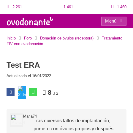
2.261
1.461
1.460
Menú
Test ERA
Inicio
Foro
Donación de óvulos (receptora)
Tratamiento
FIV con ovodonación
Test ERA
Actualizado el 16/01/2022
8
2
Maria74
Tras diversos fallos de implantación,
primero con óvulos propios y después