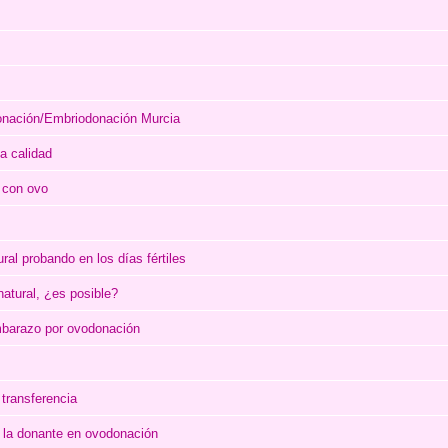
onación/Embriodonación Murcia
a calidad
 con ovo
al probando en los días fértiles
tural, ¿es posible?
embarazo por ovodonación
transferencia
 la donante en ovodonación