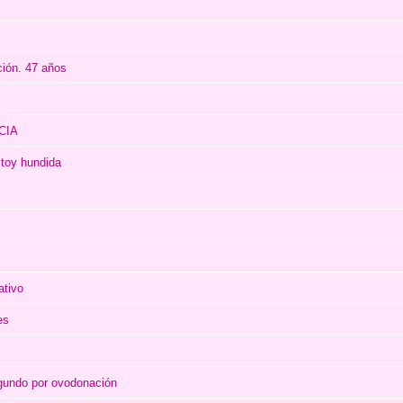
ión. 47 años
CIA
stoy hundida
ativo
es
egundo por ovodonación