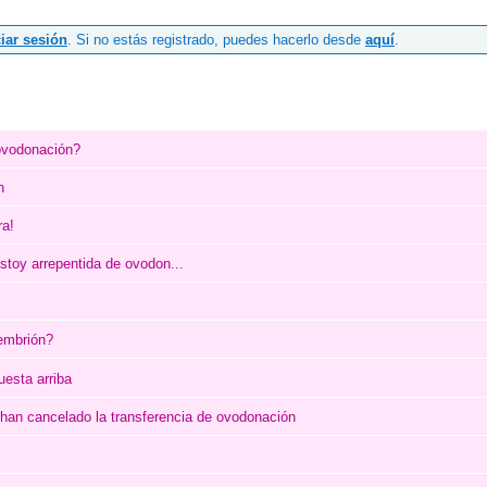
ciar sesión
. Si no estás registrado, puedes hacerlo desde
aquí
.
ovodonación?
n
ra!
stoy arrepentida de ovodon...
 embrión?
uesta arriba
han cancelado la transferencia de ovodonación