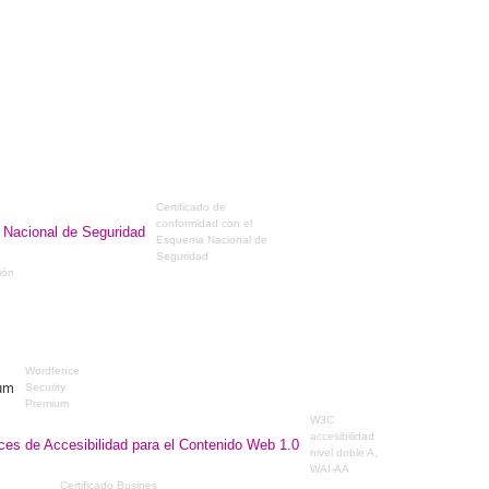
Certificado de
conformidad con el
Esquema Nacional de
Seguridad
ción
Wordfence
Security
Premium
W3C
accesibilidad
nivel doble A,
WAI-AA
Certificado Busines