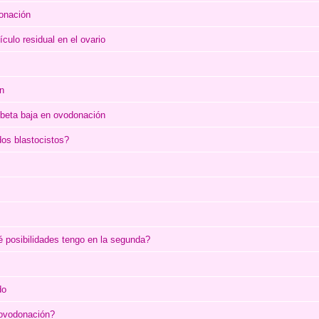
onación
ículo residual en el ovario
n
 beta baja en ovodonación
os blastocistos?
 posibilidades tengo en la segunda?
do
 ovodonación?