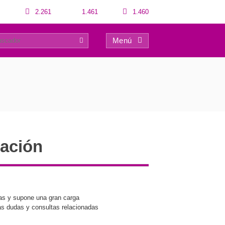
2.261
1.461
1.460
Menú
0
nación
nas y supone una gran carga
las dudas y consultas relacionadas