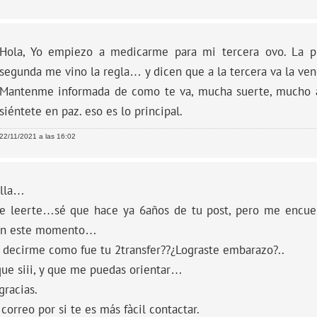
Hola, Yo empiezo a medicarme para mi tercera ovo. La pr
segunda me vino la regla… y dicen que a la tercera va la ven
Mantenme informada de como te va, mucha suerte, mucho
siéntete en paz. eso es lo principal.
22/11/2021 a las 16:02
ella…
e leerte…sé que hace ya 6años de tu post, pero me encuen
en este momento…
 decirme como fue tu 2transfer??¿Lograste embarazo?..
ue siii, y que me puedas orientar…
racias.
correo por si te es más fàcil contactar.