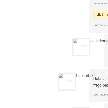
********
En e
12/07/2024 a
aguadema
Cubanita84
Hola chi
frigo ba
12/07/2024 a