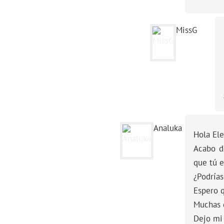
MissG
Analuka
Hola El
Acabo d
que tú 
¿Podrías
Espero q
Muchas g
Dejo mi 