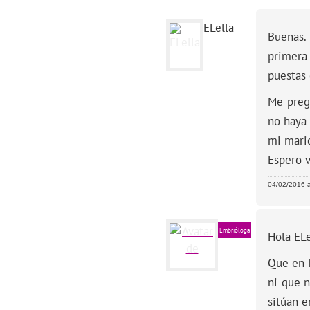
ELella
Buenas. 
primera
puestas 
Me preg
no haya
mi mari
Espero 
04/02/2016 a
Embrióloga
Hola ELe
Que en 
ni que 
sitúan e