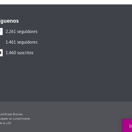
íguenos
2.261 seguidores
1.461 seguidores
1.460 suscritos
Certificado Busines
Adapter en cumplimiento
de la LSSI
I