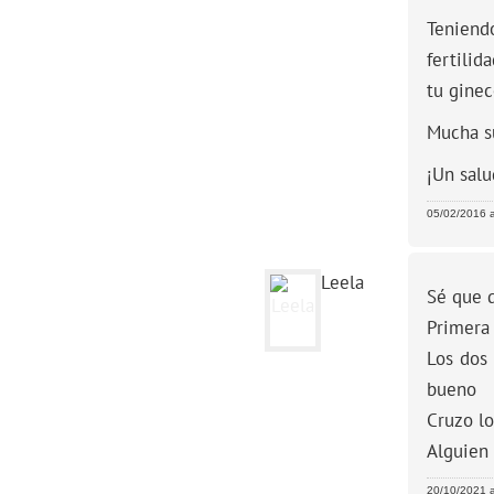
Teniend
fertilid
tu ginec
Mucha su
¡Un salu
05/02/2016 a
Leela
Sé que 
Primera 
Los dos
bueno
Cruzo lo
Alguien 
20/10/2021 a