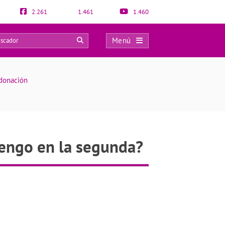
2.261
1.461
1.460
Menú
0
odonación
tengo en la segunda?