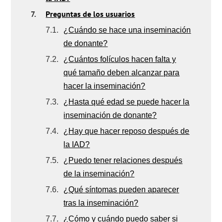
7.
Preguntas de los usuarios
7.1.
¿Cuándo se hace una inseminación
de donante?
7.2.
¿Cuántos folículos hacen falta y
qué tamaño deben alcanzar para
hacer la inseminación?
7.3.
¿Hasta qué edad se puede hacer la
inseminación de donante?
7.4.
¿Hay que hacer reposo después de
la IAD?
7.5.
¿Puedo tener relaciones después
de la inseminación?
7.6.
¿Qué síntomas pueden aparecer
tras la inseminación?
7.7.
¿Cómo y cuándo puedo saber si