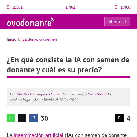
2.261
1.461
1.460
Menú
¿En qué consiste la IA con semen de donante y cuál es su precio?
Inicio
La donación semen
¿En qué consiste la IA con semen de
donante y cuál es su precio?
Por
Marta Barranquero Gómez
(embrióloga) y
Sara Salgado
(embrióloga).
Actualizado el 28/01/2022
30
4
La
inseminación artificial
(IA) con semen de donante