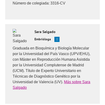
insemination of donor sperm for subfertility (Cochrane
Número de colegiada: 3316-CV
Review). In: The Cochrane Library, Issue 1, 2001. Oxford:
Update Software (
Ver
)
The ESHRE Capri Workshop Group. Intrauterine
insemination. Human Reproduction Update, 2009; 15 (3):
265–277.64
Sara
Salgado
Preguntas de los usuarios:
'¿Cuándo se hace una
inseminación de donante?'
,
'¿Cuántos folículos hacen falta
Embrióloga
y qué tamaño deben alcanzar para hacer la inseminación?'
,
'¿Hasta qué edad se puede hacer la inseminación de
Graduada en Bioquímica y Biología Molecular
donante?'
,
'¿Hay que hacer reposo después de la IAD?'
,
por la Universidad del País Vasco (UPV/EHU),
'¿Puedo tener relaciones después de la inseminación?'
,
con Máster en Reproducción Humana Asistida
'¿Qué síntomas pueden aparecer tras la inseminación?'
,
'¿Cómo y cuándo puedo saber si estoy embarazada?'
por la Universidad Complutense de Madrid
y
'¿Por qué puede fallar la inseminación artificial?'
.
(UCM). Título de Experto Universitario en
Técnicas de Diagnóstico Genético por la
Universidad de Valencia (UV).
Más sobre Sara
Salgado