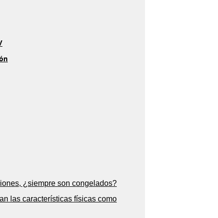
V
ión
iones, ¿siempre son congelados?
n las características físicas como