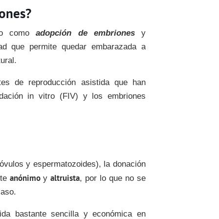
iones?
ido como
adopción de embriones
y
idad que permite quedar embarazada a
ural.
tes de reproducción asistida que han
dación in vitro (FIV) y los embriones
(óvulos y espermatozoides), la donación
anónimo
altruista
nte
y
, por lo que no se
caso.
tida bastante sencilla y económica en