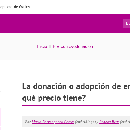
eptoras de óvulos
84
ón de embriones: ¿Qué es y qué precio tiene?
Inicio
FIV con ovodonación
La donación o adopción de e
qué precio tiene?
Por
Marta Barranquero Gómez
(embrióloga) y
Rebeca Reus
(embri