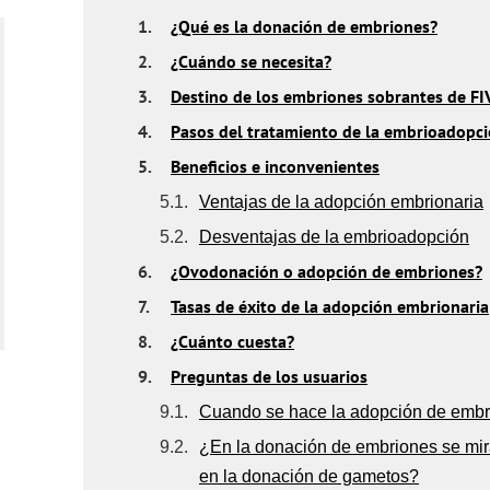
1.
¿Qué es la donación de embriones?
2.
¿Cuándo se necesita?
3.
Destino de los embriones sobrantes de FI
4.
Pasos del tratamiento de la embrioadopc
5.
Beneficios e inconvenientes
5.1.
Ventajas de la adopción embrionaria
5.2.
Desventajas de la embrioadopción
6.
¿Ovodonación o adopción de embriones?
7.
Tasas de éxito de la adopción embrionaria
8.
¿Cuánto cuesta?
9.
Preguntas de los usuarios
9.1.
Cuando se hace la adopción de embr
9.2.
¿En la donación de embriones se mira
en la donación de gametos?