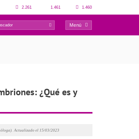
2.261
1.461
1.460
Menú
13
mbriones: ¿Qué es y
óloga).
Actualizado el 15/03/2023