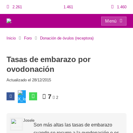
2.261
1.461
1.460
Menú
Tasas de embarazo por ovodonación
Inicio
Foro
Donación de óvulos (receptora)
Tasas de embarazo por
ovodonación
Actualizado el 28/12/2015
7
2
Josele
Son más altas las tasas de embarazo
cuando se recurre a la ovodonación o es