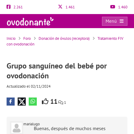
2.261
1.461
1.460
Menú
Grupo sanguíneo del bebé por ovodonación
Inicio
Foro
Donación de óvulos (receptora)
Tratamiento FIV
con ovodonación
Grupo sanguíneo del bebé por
ovodonación
Actualizado el 02/11/2024
11
1
marialugo
Buenas, después de muchos meses