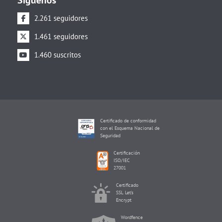
Síguenos
2.261 seguidores
1.461 seguidores
1.460 suscritos
Certificado de conformidad
con el Esquema Nacional de
Seguridad
Certificación
ISO/IEC
27001
Certificado
SSL Let's
Encrypt
Wordfence