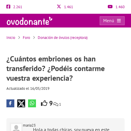
2.261
1.461
1.460
Menú
¿Cuántos embriones os han transferido? ¿Podéis contarme vuestra experiencia?
Inicio
Foro
Donación de óvulos (receptora)
¿Cuántos embriones os han
transferido? ¿Podéis contarme
vuestra experiencia?
Actualizado el 16/05/2019
9
1
maria23
Hola a todas chicas, soy nueva en este