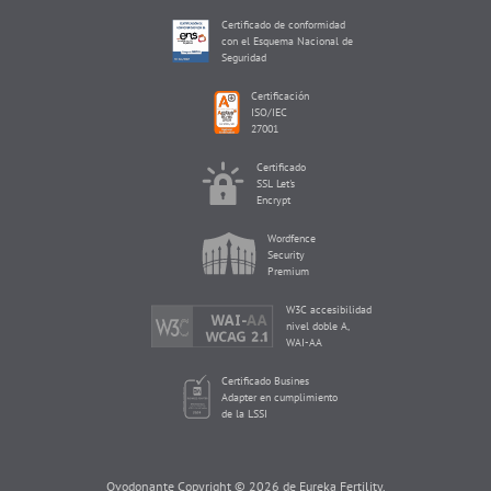
Certificado de conformidad
con el Esquema Nacional de
Seguridad
Certificación
ISO/IEC
27001
Certificado
SSL Let's
Encrypt
Wordfence
Security
Premium
W3C accesibilidad
nivel doble A,
WAI-AA
Certificado Busines
Adapter en cumplimiento
de la LSSI
Ovodonante Copyright © 2026 de Eureka Fertility.