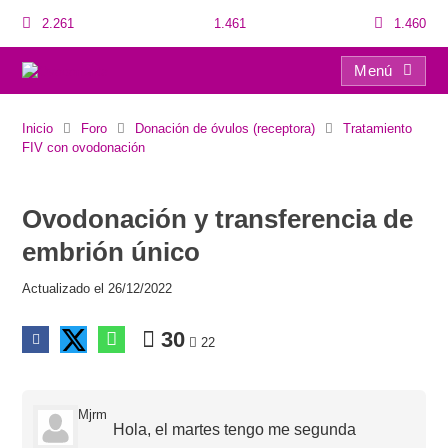
2.261
1.461
1.460
Menú
Ovodonación y transferencia de embrión único
Inicio
Foro
Donación de óvulos (receptora)
Tratamiento
FIV con ovodonación
Ovodonación y transferencia de
embrión único
Actualizado el 26/12/2022
30
22
Mjrm
Hola, el martes tengo me segunda