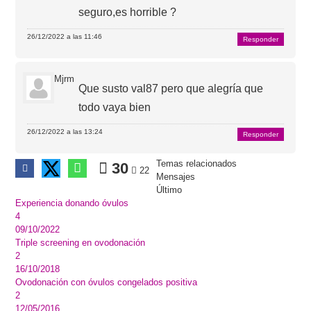
seguro,es horrible ?
26/12/2022 a las 11:46
Responder
Mjrm
Que susto val87 pero que alegría que
todo vaya bien
26/12/2022 a las 13:24
Responder
Temas relacionados
30
22
Mensajes
Último
Experiencia donando óvulos
4
09/10/2022
Triple screening en ovodonación
2
16/10/2018
Ovodonación con óvulos congelados positiva
2
12/05/2016