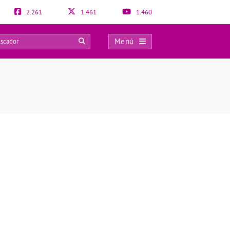
2.261
1.461
1.460
Menú
0