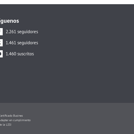
íguenos
2.261 seguidores
1.461 seguidores
1.460 suscritos
Certificado Busines
Adapter en cumplimiento
de la LSSI