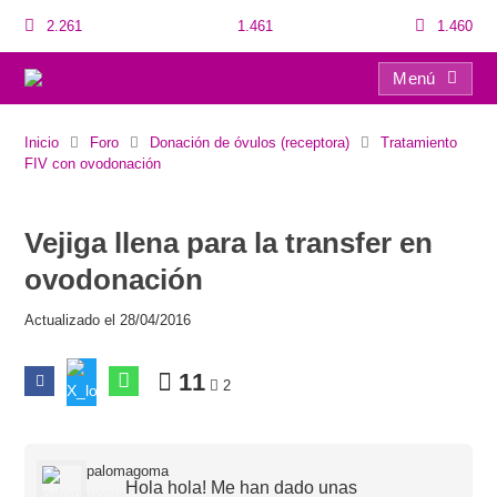
2.261
1.461
1.460
Menú
Vejiga llena para la transfer en ovodonación
Inicio
Foro
Donación de óvulos (receptora)
Tratamiento
FIV con ovodonación
Vejiga llena para la transfer en
ovodonación
Actualizado el 28/04/2016
11
2
palomagoma
Hola hola! Me han dado unas