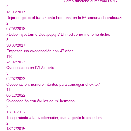
Cómo funciona el método ROPA
4
14/03/2017
Dejar de golpe el tratamiento hormonal en la 6ª semana de embarazo
2
07/06/2018
¿Debo inyectarme Decapeptyl? El médico no me lo ha dicho.
3
30/03/2017
Empezar una ovodonación con 47 años
110
24/02/2023
Ovodonacion en IVI Almería
5
02/02/2023
Ovodonación: número intentos para conseguir el éxito?
11
06/12/2022
Ovodonación con óvulos de mi hermana
2
13/11/2015
Tengo miedo a la ovodonación, que la gente lo descubra
2
18/12/2015