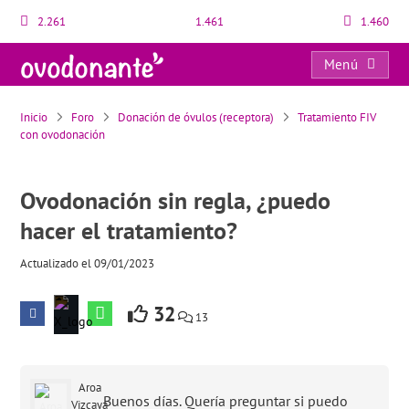
2.261
1.461
1.460
Menú
Ovodonación sin regla, ¿puedo hacer el tratamiento?
Inicio
Foro
Donación de óvulos (receptora)
Tratamiento FIV
con ovodonación
Ovodonación sin regla, ¿puedo
hacer el tratamiento?
Actualizado el 09/01/2023
32
13
Aroa
Buenos días. Quería preguntar si puedo
Vizcaya