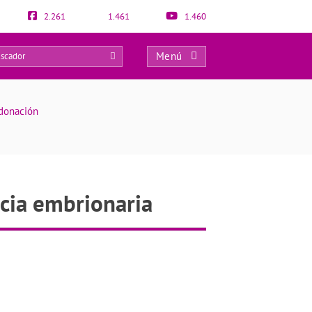
2.261
1.461
1.460
Menú
0
odonación
ncia embrionaria