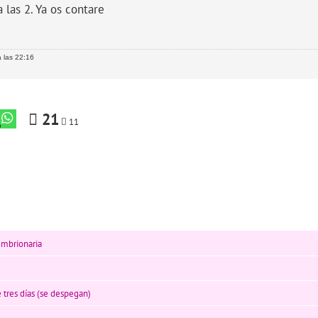
a las 2. Ya os contare
 las 22:16
21
11
embrionaria
 tres días (se despegan)