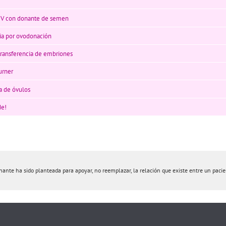
FIV con donante de semen
ria por ovodonación
ransferencia de embriones
urner
a de óvulos
de!
te ha sido planteada para apoyar, no reemplazar, la relación que existe entre un pacient