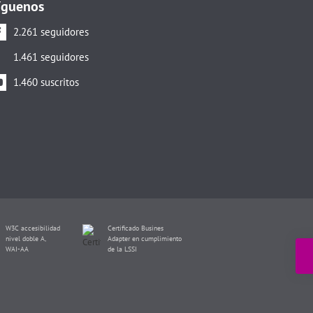
íguenos
2.261 seguidores
1.461 seguidores
1.460 suscritos
W3C accesibilidad
Certificado Busines
nivel doble A,
Adapter en cumplimiento
WAI-AA
de la LSSI