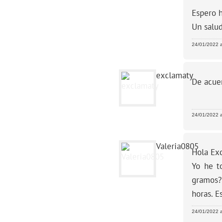
Espero 
Un salud
24/01/2022 a
exclamaty
De acuer
24/01/2022 a
Valeria0805
Hola Ex
Yo he t
gramos?
horas. E
24/01/2022 a