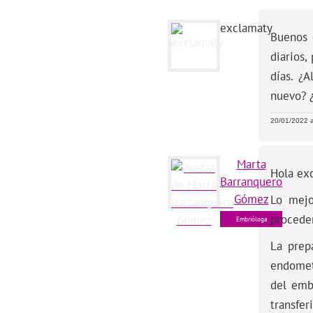
exclamaty
Buenos 
diarios
días. ¿
nuevo? 
20/01/2022 a
Marta
Hola ex
Barranquero
Gómez
Lo mejo
proceder
Embrióloga
La prep
endometr
del emb
transfer