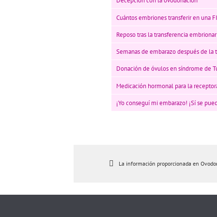
Decepción con la ovodonación
Cuántos embriones transferir en una 
Reposo tras la transferencia embriona
Semanas de embarazo después de la t
Donación de óvulos en síndrome de T
Medicación hormonal para la receptor
¡Yo conseguí mi embarazo! ¡Sí se pue
La información proporcionada en Ovodonan