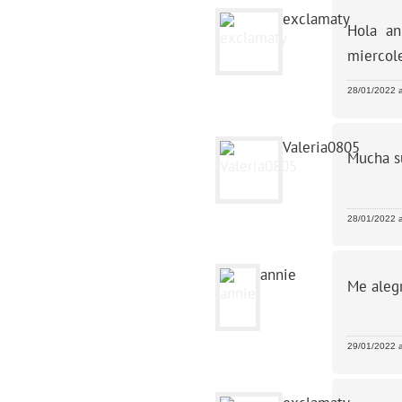
exclamaty
Hola an
miercol
28/01/2022 a
Valeria0805
Mucha s
28/01/2022 a
annie
Me alegr
29/01/2022 a