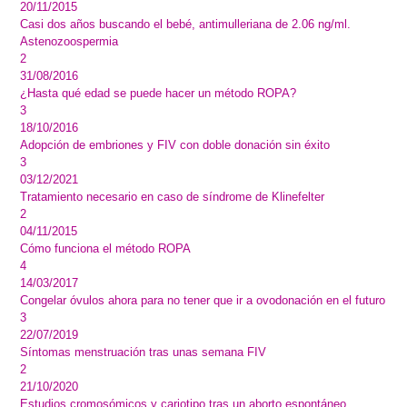
20/11/2015
Casi dos años buscando el bebé, antimulleriana de 2.06 ng/ml.
Astenozoospermia
2
31/08/2016
¿Hasta qué edad se puede hacer un método ROPA?
3
18/10/2016
Adopción de embriones y FIV con doble donación sin éxito
3
03/12/2021
Tratamiento necesario en caso de síndrome de Klinefelter
2
04/11/2015
Cómo funciona el método ROPA
4
14/03/2017
Congelar óvulos ahora para no tener que ir a ovodonación en el futuro
3
22/07/2019
Síntomas menstruación tras unas semana FIV
2
21/10/2020
Estudios cromosómicos y cariotipo tras un aborto espontáneo,