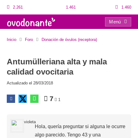
2.261
1.461
1.460
Menú
Antumülleriana alta y mala calidad ovocitaria
Inicio
Foro
Donación de óvulos (receptora)
Antumülleriana alta y mala
calidad ovocitaria
Actualizado el 28/03/2018
7
1
violeta
Hola, quería preguntar si alguna le ocurre
algo parecido. Tengo 43 y una