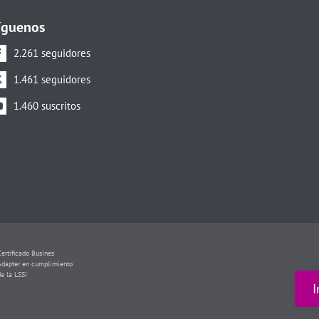
íguenos
2.261 seguidores
1.461 seguidores
1.460 suscritos
Certificado Busines
Adapter en cumplimiento
de la LSSI
I