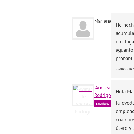
Mariana
He hecho
acumula
dio lug
aguanto 
probabil
29/06/2016 a
Andrea
Hola Mar
Rodrigo
la ovod
Embrióloga
emplead
cualqui
útero y 