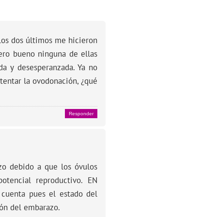
 los dos últimos me hicieron
pero bueno ninguna de ellas
da y desesperanzada. Ya no
ntentar la ovodonación, ¿qué
Responder
zo debido a que los óvulos
tencial reproductivo. EN
n cuenta pues el estado del
ión del embarazo.