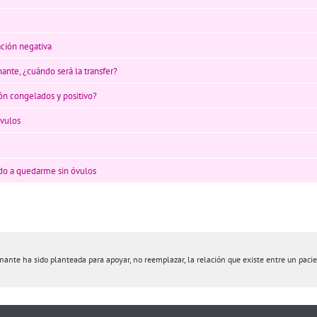
ación negativa
nante, ¿cuándo será la transfer?
n congelados y positivo?
óvulos
do a quedarme sin óvulos
nte ha sido planteada para apoyar, no reemplazar, la relación que existe entre un pacient