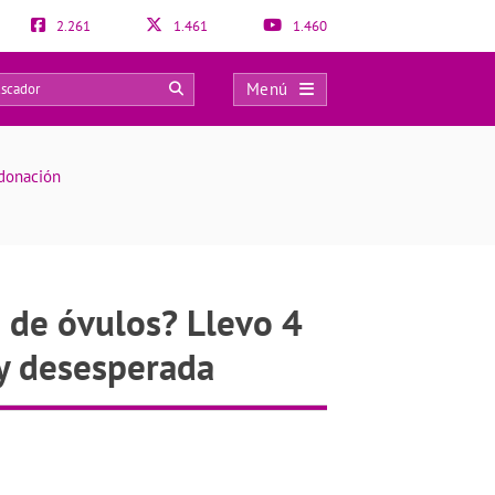
2.261
1.461
1.460
Menú
0
odonación
 de óvulos? Llevo 4
oy desesperada