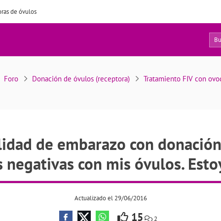
ras de óvulos
13
¿Cuál es la probabilidad de embarazo con donación de óvulos? Llevo 4 transferencias negativas con mis óvulos. Estoy desesperada
Foro
Donación de óvulos (receptora)
Tratamiento FIV con ov
ilidad de embarazo con donación
s negativas con mis óvulos. Est
Actualizado el 29/06/2016
15
2