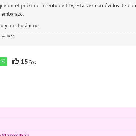
ue en el próximo intento de FIV, esta vez con óvulos de dona
 embarazo.
do y mucho ánimo.
 las 16:58
15
2
so de ovodonación