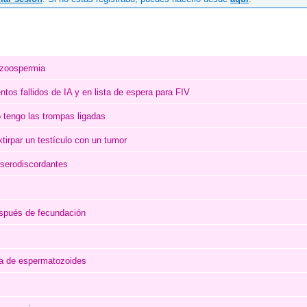
ozoospermia
tos fallidos de IA y en lista de espera para FIV
 tengo las trompas ligadas
tirpar un testículo con un tumor
serodiscordantes
espués de fecundación
ia de espermatozoides