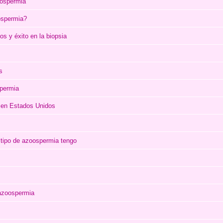
oospermia
ospermia?
s y éxito en la biopsia
s
spermia
 en Estados Unidos
 tipo de azoospermia tengo
 azoospermia