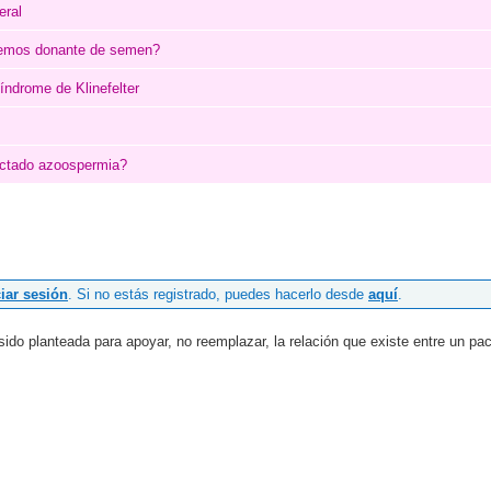
eral
aremos donante de semen?
índrome de Klinefelter
ectado azoospermia?
ciar sesión
. Si no estás registrado, puedes hacerlo desde
aquí
.
o planteada para apoyar, no reemplazar, la relación que existe entre un paci