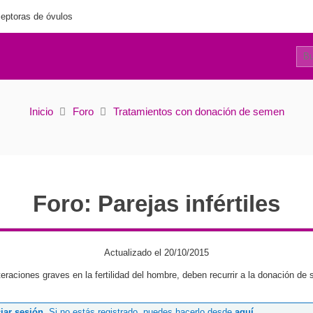
eptoras de óvulos
0
Parejas infértiles
Inicio
Foro
Tratamientos con donación de semen
Foro: Parejas infértiles
Actualizado el 20/10/2015
raciones graves en la fertilidad del hombre, deben recurrir a la donación de
ciar sesión
. Si no estás registrado, puedes hacerlo desde
aquí
.