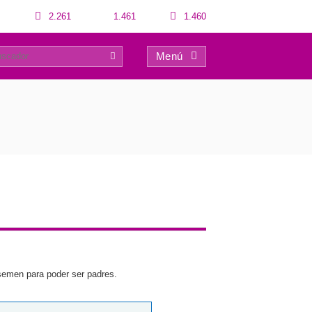
2.261
1.461
1.460
Menú
0
 semen para poder ser padres.