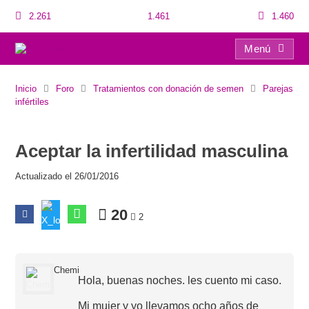
2.261
1.461
1.460
Menú
Aceptar la infertilidad masculina
Inicio
Foro
Tratamientos con donación de semen
Parejas
infértiles
Aceptar la infertilidad masculina
Actualizado el 26/01/2016
20
2
Chemi
Hola, buenas noches. les cuento mi caso.
Mi mujer y yo llevamos ocho años de