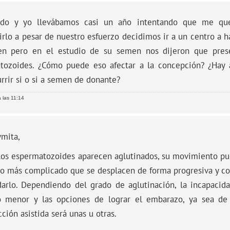
do y yo llevábamos casi un año intentando que me qu
rlo a pesar de nuestro esfuerzo decidimos ir a un centro a h
en pero en el estudio de su semen nos dijeron que prese
tozoides. ¿Cómo puede eso afectar a la concepción? ¿Hay 
rrir si o si a semen de donante?
 las 11:14
ymita,
los espermatozoides aparecen aglutinados, su movimiento pu
o más complicado que se desplacen de forma progresiva y con
darlo. Dependiendo del grado de aglutinación, la incapacid
 menor y las opciones de lograr el embarazo, ya sea de
ción asistida será unas u otras.