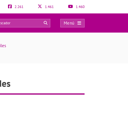
2.261
1.461
1.460
Menú
0
iles
des