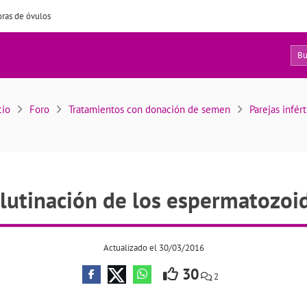
ras de óvulos
28
Aglutinación de los espermatozoides
cio
Foro
Tratamientos con donación de semen
Parejas infért
lutinación de los espermatozoi
Actualizado el 30/03/2016
30
2