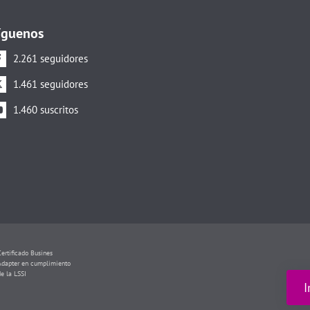
íguenos
2.261 seguidores
1.461 seguidores
1.460 suscritos
Certificado Busines
Adapter en cumplimiento
de la LSSI
I