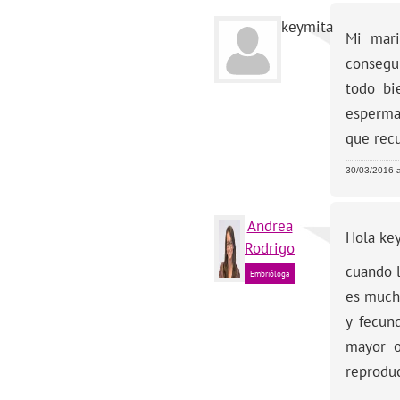
keymita
Mi mari
consegui
todo bi
esperma
que recu
30/03/2016 a
Andrea
Hola ke
Rodrigo
cuando 
Embrióloga
es much
y fecun
mayor o
reproduc