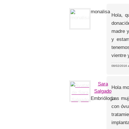
monalisa
Hola, q
donació
madre y
y estam
tenemos
vientre 
08/02/2016 a
Sara
Hola mo
Salgado
Las muj
Embrióloga
con óvu
tratami
implanta