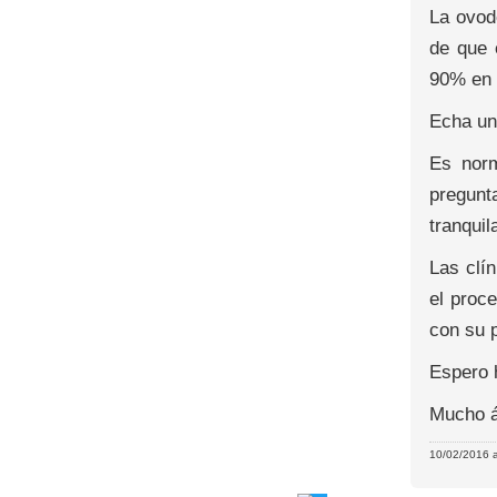
La ovod
de que 
90% en l
Echa un 
Es norm
pregunt
tranquil
Las clí
el proc
con su 
Espero 
Mucho á
10/02/2016 a