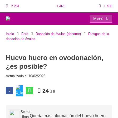
2.261
1.461
1.460
Menú
Huevo huero en ovodonación, ¿es posible?
Inicio
Foro
Donación de óvulos (donante)
Riesgos de la
donación de óvulos
Huevo huero en ovodonación,
¿es posible?
Actualizado el 10/02/2025
24
6
Selma
Quería más información del huevo huero
Iban