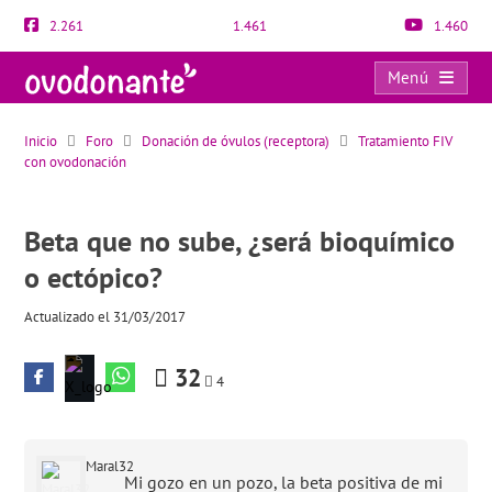
2.261
1.461
1.460
Menú
Beta que no sube, ¿será bioquímico o ectópico?
Inicio
Foro
Donación de óvulos (receptora)
Tratamiento FIV
con ovodonación
Beta que no sube, ¿será bioquímico
o ectópico?
Actualizado el 31/03/2017
32
4
Maral32
Mi gozo en un pozo, la beta positiva de mi