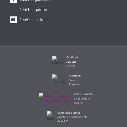
1.461 seguidores
1.460 suscritos
Certificado
SSL Let's
Encrypt
Wordfence
Security
Premium
W3C accesibilidad
nivel doble A,
WAI-AA
Certificado Busines
Adapter en cumplimiento
de la LSSI