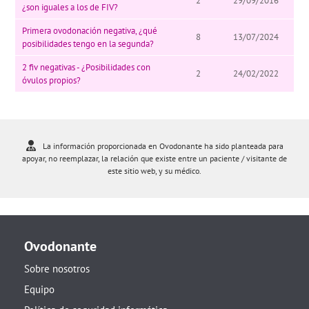
2
29/09/2016
¿son iguales a los de FIV?
Primera ovodonación negativa, ¿qué
8
13/07/2024
posibilidades tengo en la segunda?
2 fiv negativas - ¿Posibilidades con
2
24/02/2022
óvulos propios?
La información proporcionada en Ovodonante ha sido planteada para
apoyar, no reemplazar, la relación que existe entre un paciente / visitante de
este sitio web, y su médico.
Ovodonante
Sobre nosotros
Equipo