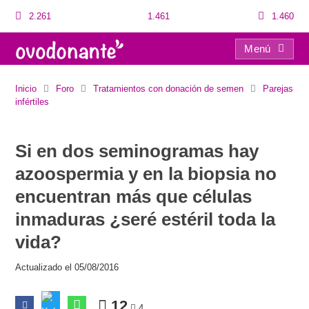
2.261
1.461
1.460
Menú
Si en dos seminogramas hay azoospermia y en la biopsia no encuentran más que células inmaduras ¿seré estéril toda la vida?
Inicio
Foro
Tratamientos con donación de semen
Parejas
infértiles
Si en dos seminogramas hay
azoospermia y en la biopsia no
encuentran más que células
inmaduras ¿seré estéril toda la
vida?
Actualizado el 05/08/2016
12
4