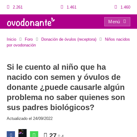
2.261
1.461
1.460
Menú
Si le cuento al niño que ha nacido con semen y óvulos de donante ¿puede causarle algún problema no saber quienes son sus padres biológicos?
Inicio
Foro
Donación de óvulos (receptora)
Niños nacidos
por ovodonación
Si le cuento al niño que ha
nacido con semen y óvulos de
donante ¿puede causarle algún
problema no saber quienes son
sus padres biológicos?
Actualizado el 24/09/2022
27
4