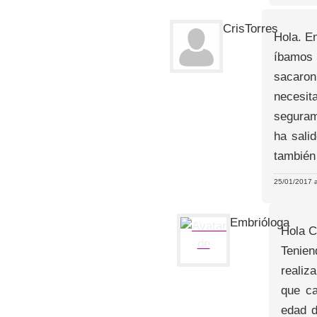
CrisTorres
Hola. E
íbamos 
sacaron
necesit
seguram
ha sali
también
25/01/2017 a
Embrióloga
Hola C
Tenien
realiz
que ca
edad d