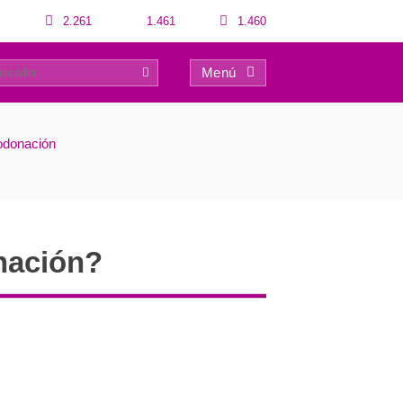
2.261
1.461
1.460
Menú
0
odonación
nación?