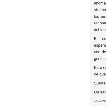
anomal
síndro
los em
recome
debido
El re
esperm
uno de
genéti
Este e
de que
Suerte
Un sal
02/12/2015