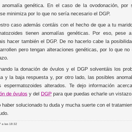
 anomalía genética. En el caso de la ovodonación, por 
 se minimiza por lo que no sería necesario el DGP.
stro caso además contáis con el hecho de que a tu marido
atozoides tienen anomalías genéticas. Por eso, pese a
ais hacer también el DGP. De no hacerlo cabe la posibili
arrollen pero tengan alteraciones genéticas, por lo que no
azo.
ando la donación de óvulos y el DGP solventáis los pro
a y la baja respuesta y, por otro lado, las posibles anoma
s espermatozoides alterados. Te dejo información acer
ón de óvulos
y del
DGP
para que puedas echarle un vistazo
 haber solucionado tu duda y mucha suerte con el tratamien
udo.
 a las 18:32