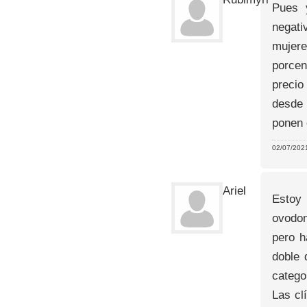
Pues 
negati
mujere
porcen
precio
desde 
ponen 
02/07/2021
Ariel
Estoy
ovodon
pero h
doble 
catego
Las cl