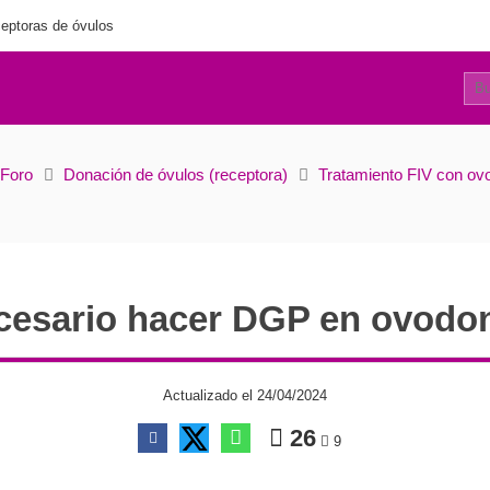
eptoras de óvulos
17
¿Es necesario hacer DGP en ovodonación?
Foro
Donación de óvulos (receptora)
Tratamiento FIV con ov
cesario hacer DGP en ovodo
Actualizado el 24/04/2024
26
9