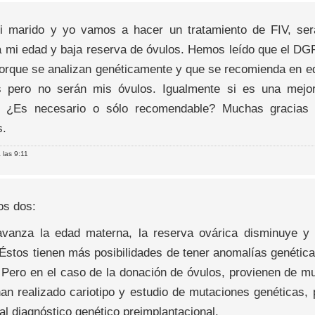
i marido y yo vamos a hacer un tratamiento de FIV, se
a mi edad y baja reserva de óvulos. Hemos leído que el DG
orque se analizan genéticamente y que se recomienda en e
 pero no serán mis óvulos. Igualmente si es una mejo
. ¿Es necesario o sólo recomendable? Muchas gracias
s.
 las 9:11
os dos:
vanza la edad materna, la reserva ovárica disminuye y c
 Éstos tienen más posibilidades de tener anomalías genétic
 Pero en el caso de la donación de óvulos, provienen de mu
han realizado cariotipo y estudio de mutaciones genéticas,
 al diagnóstico genético preimplantacional.