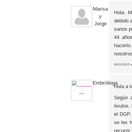
Marisa
Hola. M
y
debido 
Jorge
sanos p
44 años
hacerlo
nosotro
06/11/2015 a
Embrióloga
Hola a l
Según a
óvulos.
el DGP.
se les 
recurrir