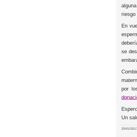
alguna
riesgo
En vue
esperm
deberí
se des
embar
Combin
matern
por lo
donaci
Espero
Un sal
25/01/2017