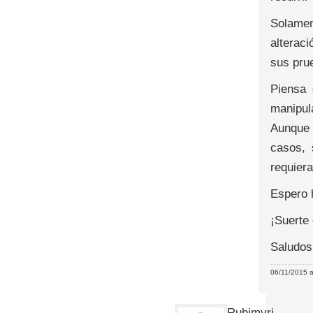
Solamen
alterac
sus pru
Piensa 
manipul
Aunque 
casos, 
requiera
Espero 
¡Suerte 
Saludos
06/11/2015 a
Rubimyri