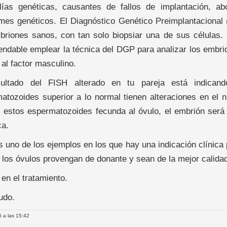
ías genéticas, causantes de fallos de implantación, a
mes genéticos. El Diagnóstico Genético Preimplantacional
briones sanos, con tan solo biopsiar una de sus células.
ndable emplear la técnica del DGP para analizar los embrio
 al factor masculino.
sultado del FISH alterado en tu pareja está indican
atozoides superior a lo normal tienen alteraciones en el
 estos espermatozoides fecunda al óvulo, el embrión será
ca.
s uno de los ejemplos en los que hay una indicación clínica
 los óvulos provengan de donante y sean de la mejor calida
 en el tratamiento.
udo.
 a las 15:42