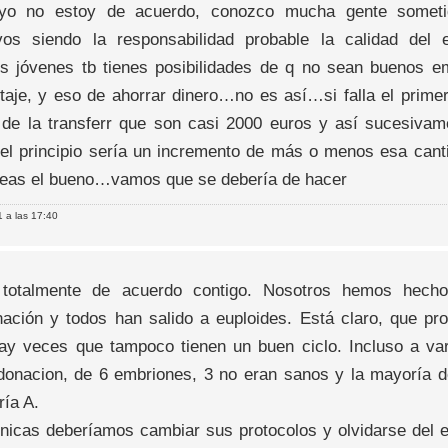
yo no estoy de acuerdo, conozco mucha gente someti
vos siendo la responsabilidad probable la calidad del
s jóvenes tb tienes posibilidades de q no sean buenos e
taje, y eso de ahorrar dinero…no es así…si falla el primer
 de la transferr que son casi 2000 euros y así sucesivame
el principio sería un incremento de más o menos esa cant
eas el bueno…vamos que se debería de hacer
 a las 17:40
 totalmente de acuerdo contigo. Nosotros hemos hech
ación y todos han salido a euploides. Está claro, que pr
ay veces que tampoco tienen un buen ciclo. Incluso a va
donacion, de 6 embriones, 3 no eran sanos y la mayoría d
ría A.
ínicas deberíamos cambiar sus protocolos y olvidarse del e