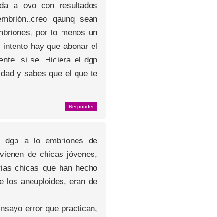
da a ovo con resultados
 embrión..creo qaunq sean
mbriones, por lo menos un
 intento hay que abonar el
nte .si se. Hiciera el dgp
idad y sabes que el que te
Responder
o dgp a lo embriones de
ovienen de chicas jóvenes,
rias chicas que han hecho
e los aneuploides, eran de
nsayo error que practican,