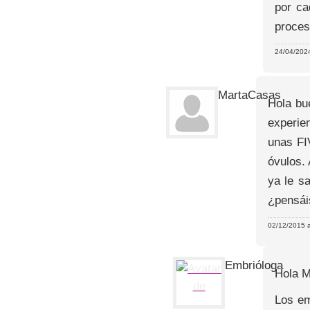
por ca
proces
24/04/2024
MartaCasas
Hola bu
experie
unas FI
óvulos.
ya le s
¿pensái
02/12/2015 a
Embrióloga
Hola M
Los em