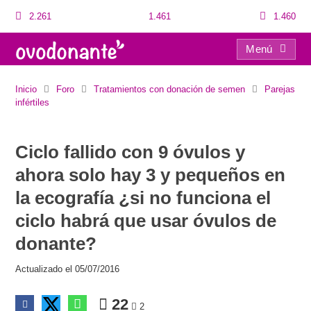
2.261
1.461
1.460
Menú
Ciclo fallido con 9 óvulos y ahora solo hay 3 y pequeños en la ecografía ¿si no funciona el ciclo habrá que usar óvulos de donante?
Inicio
Foro
Tratamientos con donación de semen
Parejas
infértiles
Ciclo fallido con 9 óvulos y
ahora solo hay 3 y pequeños en
la ecografía ¿si no funciona el
ciclo habrá que usar óvulos de
donante?
Actualizado el 05/07/2016
22
2