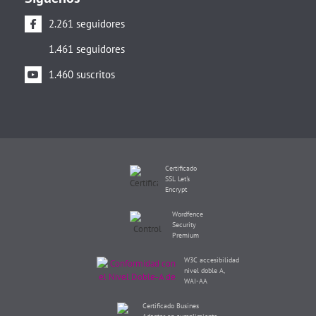
2.261 seguidores
1.461 seguidores
1.460 suscritos
Certificado
SSL Let's
Encrypt
Wordfence
Security
Premium
W3C accesibilidad
nivel doble A,
WAI-AA
Certificado Busines