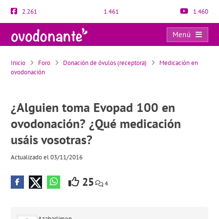
2.261
1.461
1.460
Menú
¿Alguien toma Evopad 100 en ovodonación? ¿Qué medicación usáis vosotras?
Inicio
Foro
Donación de óvulos (receptora)
Medicación en
ovodonación
¿Alguien toma Evopad 100 en
ovodonación? ¿Qué medicación
usáis vosotras?
Actualizado el 03/11/2016
25
4
Azaharlimon