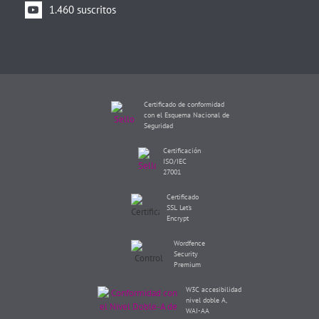
1.460 suscritos
Certificado de conformidad
con el Esquema Nacional de
Seguridad
Certificación
ISO/IEC
27001
Certificado
SSL Let's
Encrypt
Wordfence
Security
Premium
W3C accesibilidad
nivel doble A,
WAI-AA