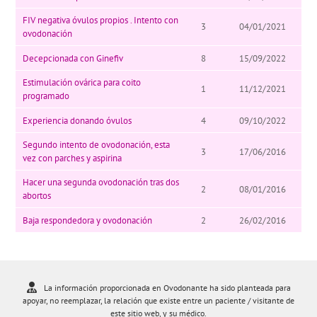
FIV negativa óvulos propios . Intento con
3
04/01/2021
ovodonación
Decepcionada con Ginefiv
8
15/09/2022
Estimulación ovárica para coito
1
11/12/2021
programado
Experiencia donando óvulos
4
09/10/2022
Segundo intento de ovodonación, esta
3
17/06/2016
vez con parches y aspirina
Hacer una segunda ovodonación tras dos
2
08/01/2016
abortos
Baja respondedora y ovodonación
2
26/02/2016
La información proporcionada en Ovodonante ha sido planteada para
apoyar, no reemplazar, la relación que existe entre un paciente / visitante de
este sitio web, y su médico.