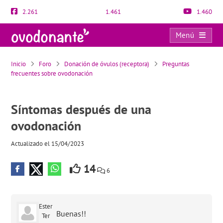
2.261
1.461
1.460
Menú
Síntomas después de una ovodonación
Inicio
Foro
Donación de óvulos (receptora)
Preguntas
frecuentes sobre ovodonación
Síntomas después de una
ovodonación
Actualizado el 15/04/2023
14
6
Ester
Buenas!!
Ter