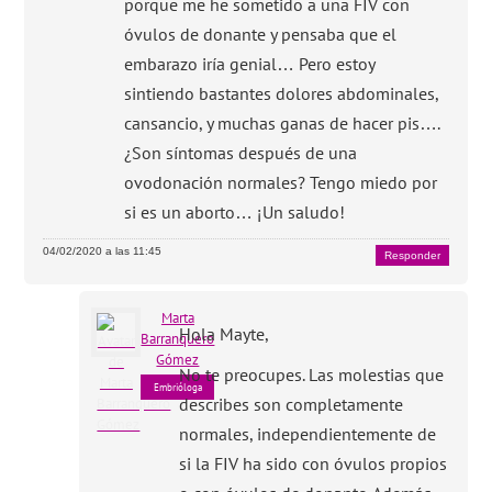
porque me he sometido a una FIV con
óvulos de donante y pensaba que el
embarazo iría genial… Pero estoy
sintiendo bastantes dolores abdominales,
cansancio, y muchas ganas de hacer pis….
¿Son síntomas después de una
ovodonación normales? Tengo miedo por
si es un aborto… ¡Un saludo!
04/02/2020 a las 11:45
Responder
Marta
Hola Mayte,
Barranquero
Gómez
No te preocupes. Las molestias que
Embrióloga
describes son completamente
normales, independientemente de
si la FIV ha sido con óvulos propios