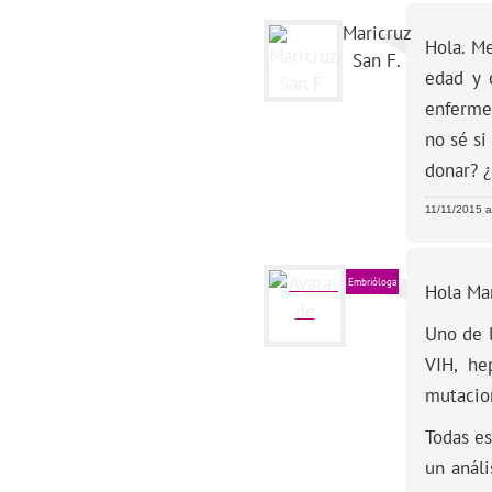
Maricruz
Hola. Me
San F.
edad y 
enferme
no sé s
donar? ¿
11/11/2015 a
Embrióloga
Hola Mar
Uno de l
VIH, he
mutacio
Todas es
un análi