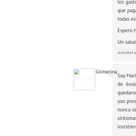
los gast
que pag
todas es
Espero h
Un salud
11/11/2015 a
Gilmerina
Soy Mari
de óvul
quedaro
uso pres
nunca se
síntomas
insistie