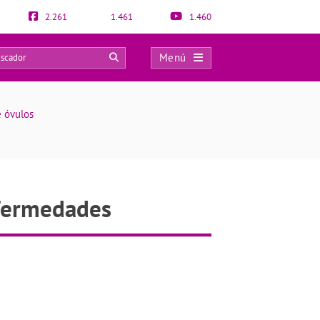
2.261
1.461
1.460
Menú
0
e óvulos
nfermedades