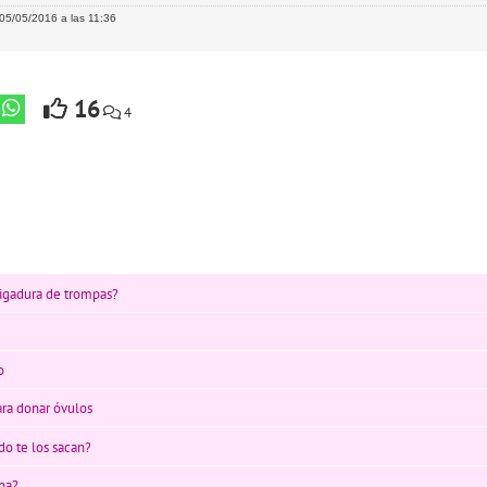
05/05/2016 a las 11:36
16
4
ligadura de trompas?
o
ara donar óvulos
o te los sacan?
na?