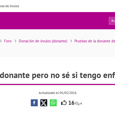
ras de óvulos
12
 ser donante pero no sé si tengo enfermedades
Foro
Donación de óvulos (donante)
Pruebas de la donante d
 donante pero no sé si tengo e
Actualizado el 05/05/2016
16
4