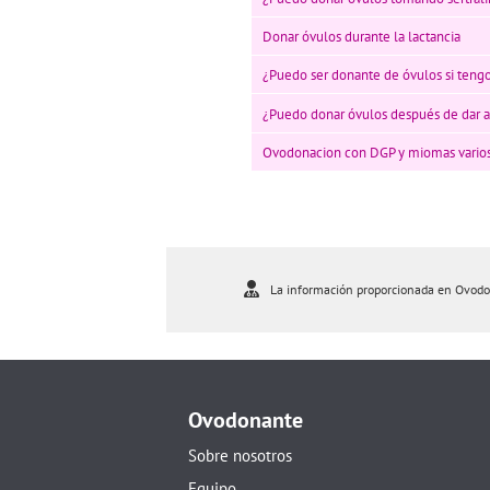
Donar óvulos durante la lactancia
¿Puedo ser donante de óvulos si tengo
¿Puedo donar óvulos después de dar a
Ovodonacion con DGP y miomas vario
La información proporcionada en Ovodona
Ovodonante
Sobre nosotros
Equipo