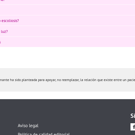
 escoliosis?
 luz?
s
nte ha sido planteada para apoyar, no reemplazar, la relación que existe entre un pacient
S
Aviso legal
Política de calidad editorial