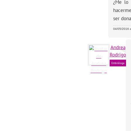
¿Me lo 
hacerme
ser don
04/05/2016 a
Andrea
Rodrigo
Embrióloga