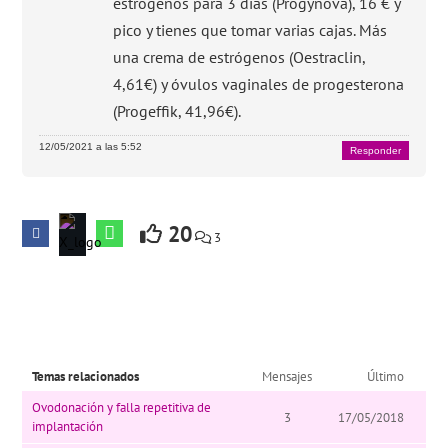
estrógenos para 3 días (Progynova), 16 € y
pico y tienes que tomar varias cajas. Más
una crema de estrógenos (Oestraclin,
4,61€) y óvulos vaginales de progesterona
(Progeffik, 41,96€).
12/05/2021 a las 5:52
Responder
20
3
Temas relacionados
Mensajes
Último
Ovodonación y falla repetitiva de
3
17/05/2018
implantación