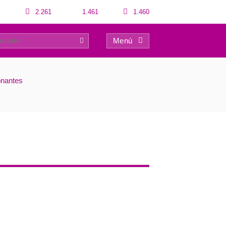
2.261
1.461
1.460
Menú
0
onantes