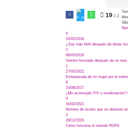
Tem
19
2
Men
Últ
Núm
4
15/02/2016
¿Soy más fértil después de donar óv
2
08/03/2016
Vientre hinchado después de un mes 
1
27/05/2021
Embarazada de mi mujer por el mét
8
15/09/2017
¿Me aconsejáis FIV u ovodonación? 
9
15/02/2022
Número de óvulos que se obtienen en
2
29/12/2015
Cómo funciona el método ROPA