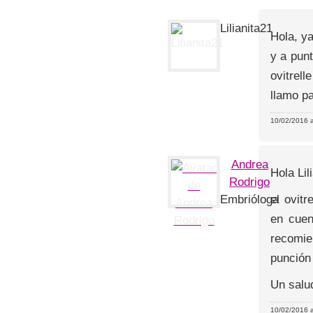
Lilianita21
Hola, y
y a pun
ovitrel
llamo p
10/02/2016 a
Andrea
Hola Lil
Rodrigo
el ovit
Embrióloga
en cuen
recomie
punción 
Un salu
10/02/2016 a