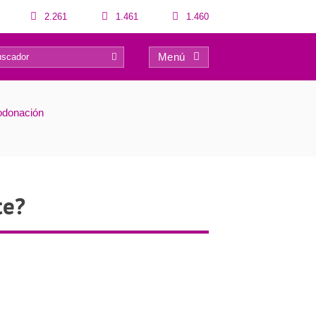
2.261
1.461
1.460
Menú
0
odonación
te?