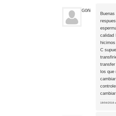
G0ñi
Buenas 
respuest
esperma
calidad
hicimos
C supue
transfi
transfe
los que
cambiar
control
cambiar
18/04/2016 a