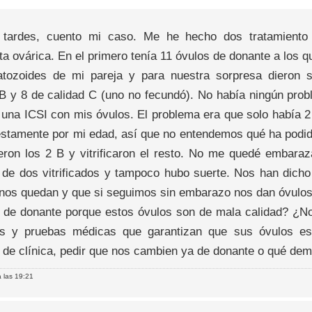
tardes, cuento mi caso. Me he hecho dos tratamiento
a ovárica. En el primero tenía 11 óvulos de donante a los qu
tozoides de mi pareja y para nuestra sorpresa dieron 
 B y 8 de calidad C (uno no fecundó). No había ningún pr
 una ICSI con mis óvulos. El problema era que solo había 2
stamente por mi edad, así que no entendemos qué ha podido
rieron los 2 B y vitrificaron el resto. No me quedé embara
r de dos vitrificados y tampoco hubo suerte. Nos han dich
 nos quedan y que si seguimos sin embarazo nos dan óvulos
 de donante porque estos óvulos son de mala calidad? ¿N
es y pruebas médicas que garantizan que sus óvulos e
 de clínica, pedir que nos cambien ya de donante o qué d
 las 19:21