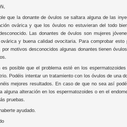
ñi,
ble que la donante de óvulos se saltara alguna de las inye
ación ovárica y que los óvulos no estuvieran del todo bie
desconocido. Las donantes de óvulos son mujeres jóven
 ovárica y buena calidad ovocitaria. Para comprobar esto 
, por motivos desconocidos algunas donantes tienen óvulos
os.
 es posible que el problema esté en los espermatozoides 
io. Podéis intentar un tratamiento con los óvulos de una do
enéis mejores resultados. En caso de que no sea así podéis
a alguna alteración en los espermatozoides o en el endomet
ás pruebas.
haberte ayudado.
do