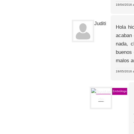
19/04/2016 a
Juditi
Hola hi
acaban 
nada, c
buenos 
malos a
19/05/2016 a
Embrióloga