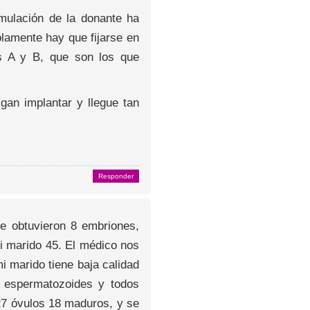
imulación de la donante ha
lamente hay que fijarse en
os A y B, que son los que
gan implantar y llegue tan
Responder
e obtuvieron 8 embriones,
i marido 45. El médico nos
i marido tiene baja calidad
s espermatozoides y todos
 27 óvulos 18 maduros, y se