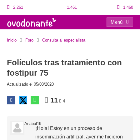
2.261
1.461
1.460
Menú
Folículos tras tratamiento con fostipur 75
Inicio
Foro
Consulta al especialista
Folículos tras tratamiento con
fostipur 75
Actualizado el 05/03/2020
11
4
Anabol19
¡Hola! Estoy en un proceso de
inseminación artificial, ayer me hicieron