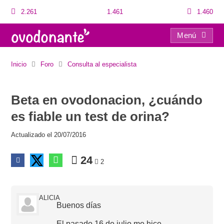
2.261
1.461
1.460
Menú
Beta en ovodonacion, ¿cuándo es fiable un test de orina?
Inicio
Foro
Consulta al especialista
Beta en ovodonacion, ¿cuándo
es fiable un test de orina?
Actualizado el 20/07/2016
24
2
ALICIA
Buenos días
El pasado 16 de julio me hice