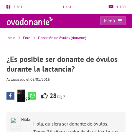
2.261
1.461
1.460
Menú
¿Es posible ser donante de óvulos durante la lactancia?
Inicio
Foro
Donación de óvulos (donante)
¿Es posible ser donante de óvulos
durante la lactancia?
Actualizado el 08/01/2016
28
2
Hilda
Hola, quisiera ser donante de óvulos.
Tengo 26 años y acabo de dar a luz, lo cual