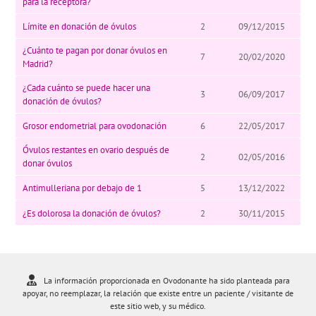
para la receptora?
Límite en donación de óvulos
2
09/12/2015
¿Cuánto te pagan por donar óvulos en
7
20/02/2020
Madrid?
¿Cada cuánto se puede hacer una
3
06/09/2017
donación de óvulos?
Grosor endometrial para ovodonación
6
22/05/2017
Óvulos restantes en ovario después de
2
02/05/2016
donar óvulos
Antimulleriana por debajo de 1
5
13/12/2022
¿Es dolorosa la donación de óvulos?
2
30/11/2015
La información proporcionada en Ovodonante ha sido planteada para
apoyar, no reemplazar, la relación que existe entre un paciente / visitante de
este sitio web, y su médico.