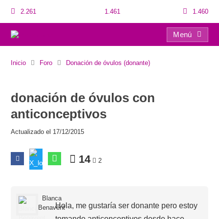
2.261
1.461
1.460
Menú
donación de óvulos con anticonceptivos
Inicio
Foro
Donación de óvulos (donante)
donación de óvulos con
anticonceptivos
Actualizado el 17/12/2015
14
2
Blanca
Hola, me gustaría ser donante pero estoy
Benavent
tomando anticonceptivos desde hace