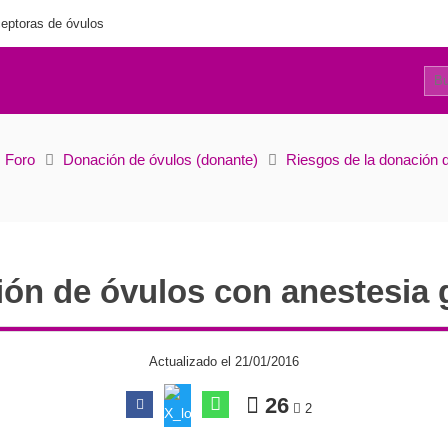
eptoras de óvulos
24
Donación de óvulos con anestesia general
Foro
Donación de óvulos (donante)
Riesgos de la donación 
ón de óvulos con anestesia 
Actualizado el 21/01/2016
26
2