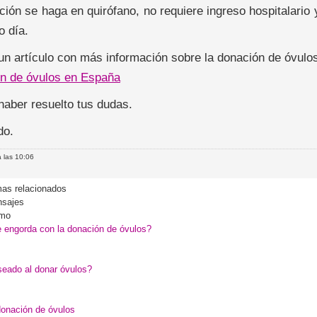
nción se haga en quirófano, no requiere ingreso hospitalari
o día.
un artículo con más información sobre la donación de óvulo
n de óvulos en España
haber resuelto tus dudas.
do.
 las 10:06
as relacionados
sajes
imo
 engorda con la donación de óvulos?
eado al donar óvulos?
donación de óvulos