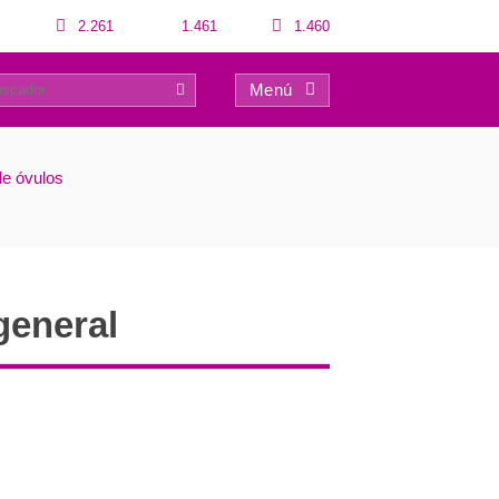
2.261
1.461
1.460
Menú
0
de óvulos
general