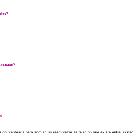
ulos?
donación?
no
o planteada para apoyar, no reemplazar, la relación que existe entre un paci