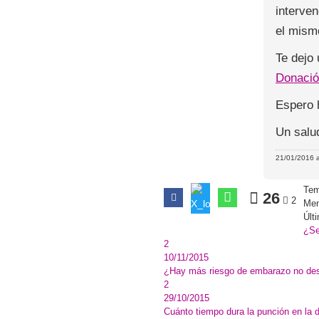
interve
el mism
Te dejo 
Donació
Espero 
Un salu
21/01/2016 a
Tem
26
2
Men
Últ
¿Se
2
10/11/2015
¿Hay más riesgo de embarazo no des
2
29/10/2015
Cuánto tiempo dura la punción en la 