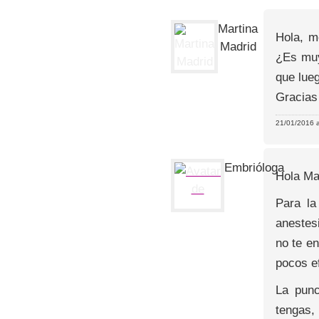
Martina
Hola, m
Madrid
¿Es muy
que lue
Gracias
21/01/2016 a
Embrióloga
Hola Ma
Para la
anestes
no te en
pocos e
La punc
tengas,