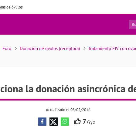
ras de óvulos
5
o funciona la donación asincrónica de ovocitos
Foro
Donación de óvulos (receptora)
Tratamiento FIV con ov
iona la donación asincrónica d
Actualizado el 08/02/2016
7
2