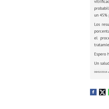
vitrifi
probabi
un 45% p
Los resu
porcenta
el proc
tratamie
Espero h
Un salu
08/02/2016 a