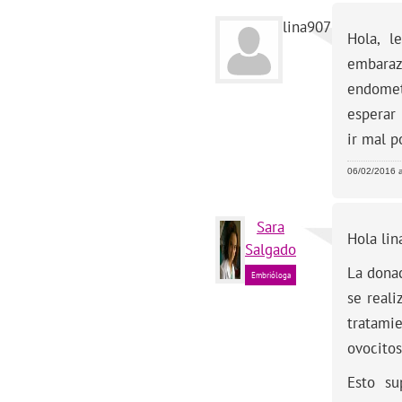
lina907
Hola, l
embaraz
endomet
esperar
ir mal p
06/02/2016 a
Sara
Hola lin
Salgado
La donac
Embrióloga
se reali
tratami
ovocitos
Esto su