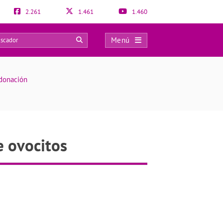
2.261
1.461
1.460
Menú
0
odonación
e ovocitos