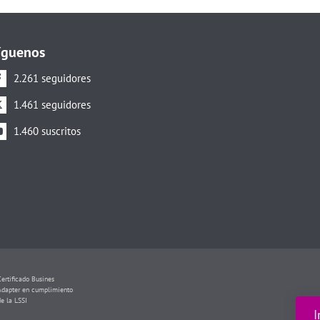
íguenos
2.261 seguidores
1.461 seguidores
1.460 suscritos
Certificado Busines
Adapter en cumplimiento
de la LSSI
I