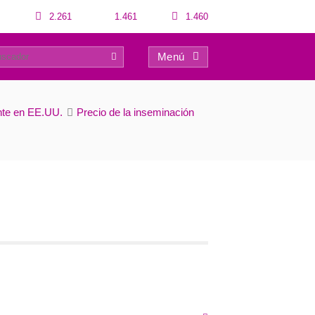
2.261
1.461
1.460
Menú
0
nte en EE.UU.
Precio de la inseminación