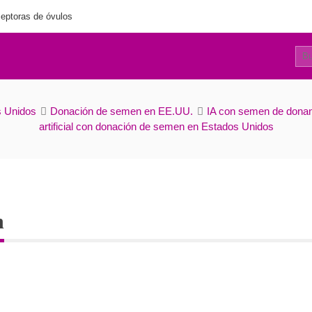
eptoras de óvulos
13
Capacitación del semen
s Unidos
Donación de semen en EE.UU.
IA con semen de dona
artificial con donación de semen en Estados Unidos
n