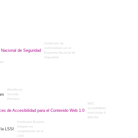
Certificado de
conformidad con el
Esquema Nacional de
Seguridad
ción
Wordfence
Security
Premium
W3C
accesibilidad
nivel doble A,
WAI-AA
Certificado Busines
Adapter en
cumplimiento de la
LSSI