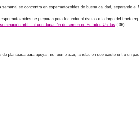
ra semanal se concentra en espermatozoides de buena calidad, separando el f
s espermatozoides se preparan para fecundar al óvulos a lo largo del tracto re
inseminación artificial con donación de semen en Estados Unidos
(
36).
o planteada para apoyar, no reemplazar, la relación que existe entre un paci