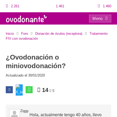
2.261
1.461
1.460
Menú
¿Ovodonación o miniovodonación?
Inicio
Foro
Donación de óvulos (receptora)
Tratamiento
FIV con ovodonación
¿Ovodonación o
miniovodonación?
Actualizado el 30/01/2020
14
5
Ziggy
Hola, actualmente tengo 40 años, llevo