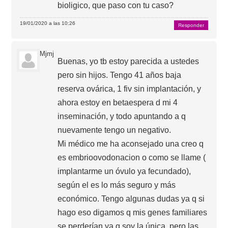
bioligico, que paso con tu caso?
19/01/2020 a las 10:26
Responder
Mjmj
Buenas, yo tb estoy parecida a ustedes
pero sin hijos. Tengo 41 años baja
reserva ovárica, 1 fiv sin implantación, y
ahora estoy en betaespera d mi 4
inseminación, y todo apuntando a q
nuevamente tengo un negativo.
Mi médico me ha aconsejado una creo q
es embrioovodonacion o como se llame (
implantarme un óvulo ya fecundado),
según el es lo más seguro y más
económico. Tengo algunas dudas ya q si
hago eso digamos q mis genes familiares
se perderían ya q soy la única, pero las