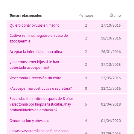
Temas relacionados
Mensajes
Último
Quiero donar óvulos en Madrid
2
27/10/2015
Cultivo seminal negativo en caso de
2
18/10/2016
azoospermia
Aceptar la infertilidad masculina
2
26/01/2016
¿podemos tener hijos si le han
2
27/10/2015
detectado azoospermia?
Vasectomía + reversión sin éxito
4
12/05/2016
¿Azoospermia obstructiva o secretora?
8
22/11/2016
Fecundación in vitro después de 8 años
vasectomía por biopsia testicular, ¿hay
5
02/04/2018
probabilidades de embarazo?
Ovodonación y obesidad
4
01/04/2020
La vasovasostomía no ha funcionado,
4
27/09/2016