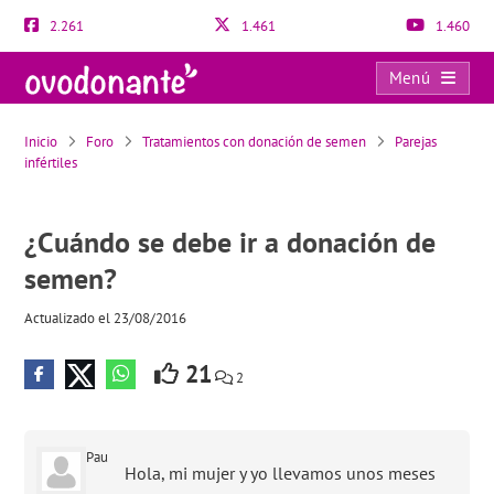
2.261
1.461
1.460
Menú
¿Cuándo se debe ir a donación de semen?
Inicio
Foro
Tratamientos con donación de semen
Parejas
infértiles
¿Cuándo se debe ir a donación de
semen?
Actualizado el 23/08/2016
21
2
Pau
Hola, mi mujer y yo llevamos unos meses