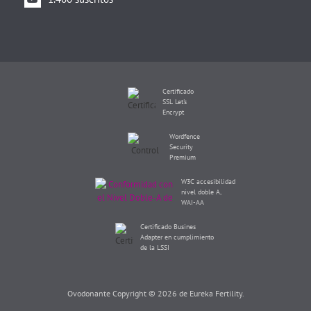
Certificado
SSL Let's
Encrypt
Wordfence
Security
Premium
W3C accesibilidad
nivel doble A,
WAI-AA
Certificado Busines
Adapter en cumplimiento
de la LSSI
Ovodonante Copyright © 2026 de Eureka Fertility.