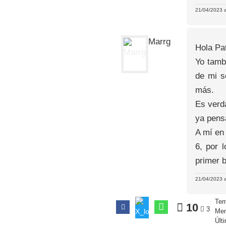
21/04/2023 a
Marrg
Hola Pat
Yo tamb
de mi s
más.
Es verda
ya pensa
A mí en
6, por 
primer 
21/04/2023 a
Tem
10
3
Men
Últ