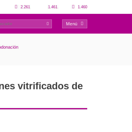
2.261
1.461
1.460
Menú
0
odonación
s vitrificados de