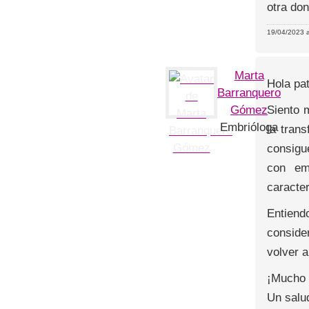
otra don
19/04/2023 a
Marta
Hola pat
Barranquero
Siento 
Gómez
Embrióloga
la tran
consigu
con em
caracter
Entiend
conside
volver a
¡Mucho 
Un salu