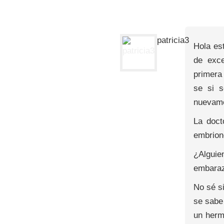
patricia3
Hola es
de exce
primera
se si s
nuevamen
La doct
embrion
¿Alguie
embaraz
No sé s
se sabe
un herm