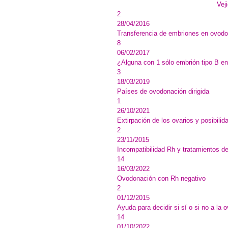
Vej
2
28/04/2016
Transferencia de embriones en ovod
8
06/02/2017
¿Alguna con 1 sólo embrión tipo B e
3
18/03/2019
Países de ovodonación dirigida
1
26/10/2021
Extirpación de los ovarios y posibili
2
23/11/2015
Incompatibilidad Rh y tratamientos d
14
16/03/2022
Ovodonación con Rh negativo
2
01/12/2015
Ayuda para decidir si sí o si no a la
14
01/10/2022