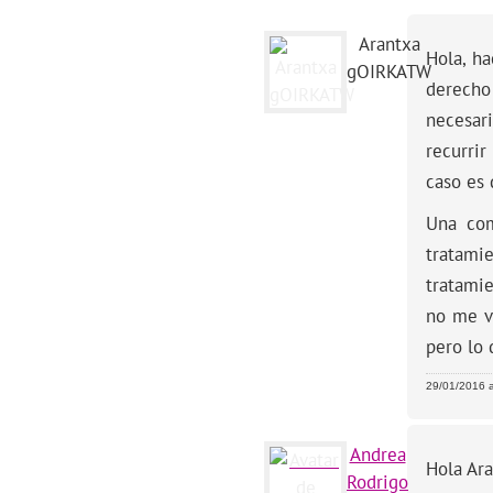
Arantxa
Hola, h
gOIRKATW
derecho 
necesar
recurri
caso es 
Una com
tratami
tratami
no me v
pero lo 
29/01/2016 a
Andrea
Hola Ara
Rodrigo