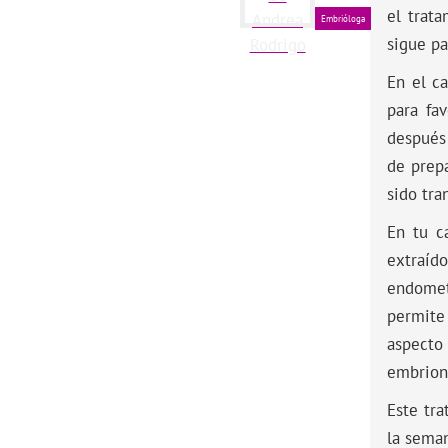
el trat
Embrióloga
sigue pa
En el c
para fa
después 
de prep
sido tra
En tu c
extraíd
endometr
permite 
aspecto
embrione
Este tr
la sema