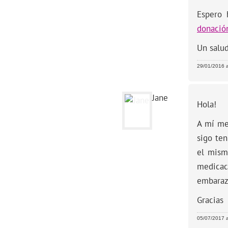
Espero 
donació
Un salud
29/01/2016 a
Jane
Hola!
A mí me
sigo te
el mism
medicac
embaraz
Gracias
05/07/2017 a