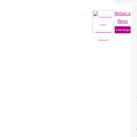
Rebeca
Reus
Embrióloga