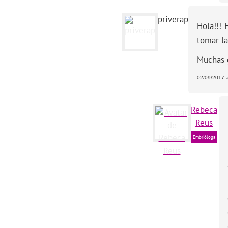
priverap
Hola!!! 
tomar la
Muchas 
02/09/2017 a
Rebeca
Reus
Embrióloga