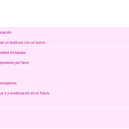
onación
par un testículo con un tumor
posible embarazo
Opiniones por favor
conceptivos
ue ir a ovodonación en el futuro