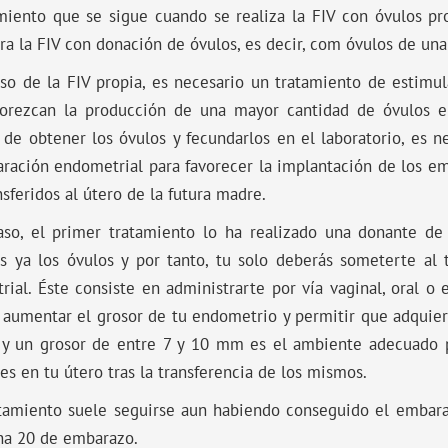
amiento que se sigue cuando se realiza la FIV con óvulos pr
ra la FIV con donación de óvulos, es decir, com óvulos de un
aso de la FIV propia, es necesario un tratamiento de estimu
vorezcan la producción de una mayor cantidad de óvulos e
de obtener los óvulos y fecundarlos en el laboratorio, es n
aración endometrial para favorecer la implantación de los 
nsferidos al útero de la futura madre.
aso, el primer tratamiento lo ha realizado una donante de
os ya los óvulos y por tanto, tu solo deberás someterte al
ial. Éste consiste en administrarte por vía vaginal, oral o
aumentar el grosor de tu endometrio y permitir que adquiera
 y un grosor de entre 7 y 10 mm es el ambiente adecuado p
s en tu útero tras la transferencia de los mismos.
atamiento suele seguirse aun habiendo conseguido el emba
na 20 de embarazo.