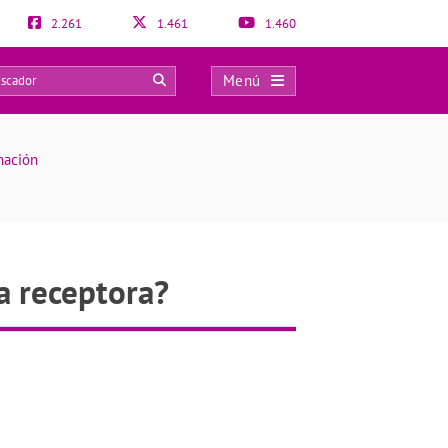
2.261
1.461
1.460
Menú
0
nación
a receptora?