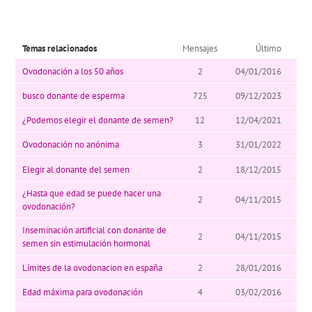
Temas relacionados
Mensajes
Último
Ovodonación a los 50 años
2
04/01/2016
busco donante de esperma
725
09/12/2023
¿Podemos elegir el donante de semen?
12
12/04/2021
Ovodonación no anónima
3
31/01/2022
Elegir al donante del semen
2
18/12/2015
¿Hasta que edad se puede hacer una
2
04/11/2015
ovodonación?
Inseminación artificial con donante de
2
04/11/2015
semen sin estimulación hormonal
Límites de la ovodonacion en españa
2
28/01/2016
Edad máxima para ovodonación
4
03/02/2016