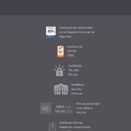
Certificado de conformidad
con el Esquema Nacional de
Seguridad
Certificación
ISO/IEC
27001
Certificado
SSL Let's
Encrypt
Wordfence
Security
Premium
W3C accesibilidad
nivel doble A,
WAI-AA
Certificado Busines
Adapter en cumplimiento