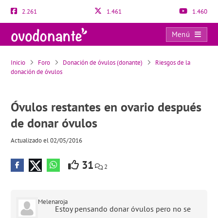
2.261
1.461
1.460
Menú
Óvulos restantes en ovario después de donar óvulos
Inicio
Foro
Donación de óvulos (donante)
Riesgos de la
donación de óvulos
Óvulos restantes en ovario después
de donar óvulos
Actualizado el 02/05/2016
31
2
Melenaroja
Estoy pensando donar óvulos pero no se