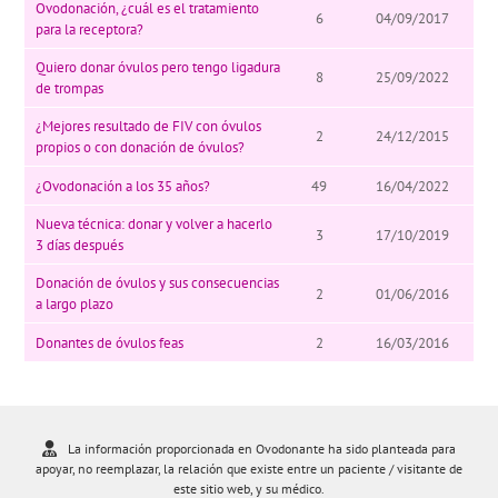
Ovodonación, ¿cuál es el tratamiento
6
04/09/2017
para la receptora?
Quiero donar óvulos pero tengo ligadura
8
25/09/2022
de trompas
¿Mejores resultado de FIV con óvulos
2
24/12/2015
propios o con donación de óvulos?
¿Ovodonación a los 35 años?
49
16/04/2022
Nueva técnica: donar y volver a hacerlo
3
17/10/2019
3 días después
Donación de óvulos y sus consecuencias
2
01/06/2016
a largo plazo
Donantes de óvulos feas
2
16/03/2016
La información proporcionada en Ovodonante ha sido planteada para
apoyar, no reemplazar, la relación que existe entre un paciente / visitante de
este sitio web, y su médico.