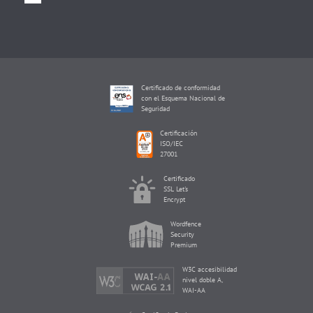
Certificado de conformidad
con el Esquema Nacional de
Seguridad
Certificación
ISO/IEC
27001
Certificado
SSL Let's
Encrypt
Wordfence
Security
Premium
W3C accesibilidad
nivel doble A,
WAI-AA