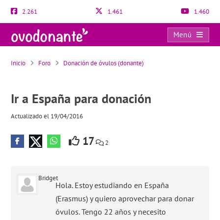
2.261
1.461
1.460
Menú
Ir a España para donación
Inicio
Foro
Donación de óvulos (donante)
Ir a España para donación
Actualizado el 19/04/2016
17
2
Bridget
Hola. Estoy estudiando en España
(Erasmus) y quiero aprovechar para donar
óvulos. Tengo 22 años y necesito