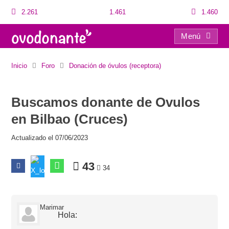
2.261
1.461
1.460
Menú
Buscamos donante de Ovulos en Bilbao (Cruces)
Inicio
Foro
Donación de óvulos (receptora)
Buscamos donante de Ovulos
en Bilbao (Cruces)
Actualizado el 07/06/2023
43
34
Marimar
Hola: