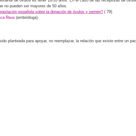
 donante de óvulos es tener 18-35 años. En el caso de las receptoras de ovo
que no pueden ser mayores de 50 años.
legislación española sobre la donación de óvulos y semen?
(
79).
ca Reus
(embrióloga).
o planteada para apoyar, no reemplazar, la relación que existe entre un paci