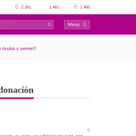
2.261
1.461
1.460
Menú
0
de óvulos y semen?
odonación